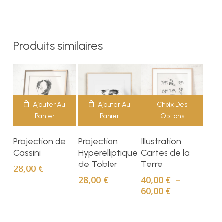
Produits similaires
Ajouter Au
Ajouter Au
Choix Des
Panier
Panier
Options
Ce
Projection de
Projection
Illustration
produit
Cassini
Hyperelliptique
Cartes de la
a
de Tobler
Terre
28,00
€
plusieurs
28,00
€
40,00
€
–
variations.
Plage
60,00
€
Les
de
prix :
options