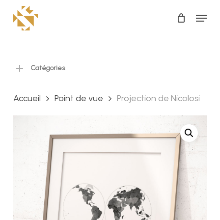
Skip
Menu
to
Close
main
Menu
content
Catégories
Accueil
Point de vue
Projection de Nicolosi