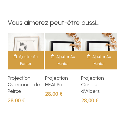
40,00 €
peuvent
à
être
60,00 €
choisies
Vous aimerez peut-être aussi…
sur
la
page
du
produit
Ajouter Au
Ajouter Au
Ajouter Au
Panier
Panier
Panier
Projection
Projection
Projection
Quinconce de
HEALPix
Conique
Peirce
d’Albers
28,00
€
28,00
€
28,00
€