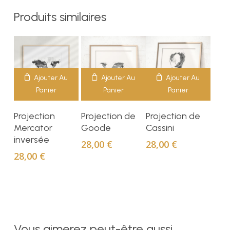
Produits similaires
Ajouter Au
Ajouter Au
Ajouter Au
Panier
Panier
Panier
Projection
Projection de
Projection de
Mercator
Goode
Cassini
inversée
28,00
€
28,00
€
28,00
€
Vous aimerez peut-être aussi…