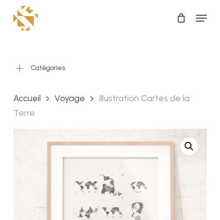
Skip
Menu
to
Close
main
Menu
content
Catégories
Accueil
Voyage
Illustration Cartes de la
Terre