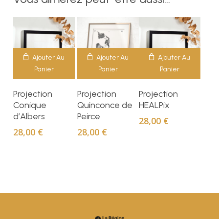
Ajouter Au
Ajouter Au
Ajouter Au
Panier
Panier
Panier
Projection
Projection
Projection
Conique
Quinconce de
HEALPix
d’Albers
Peirce
28,00
€
28,00
€
28,00
€