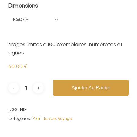
prix :
Dimensions
40,00 €
à
60,00 €
tirages limités à 100 exemplaires, numérotés et
signés.
60,00
€
Ajouter Au Panier
UGS :
ND
Catégories :
Point de vue
,
Voyage