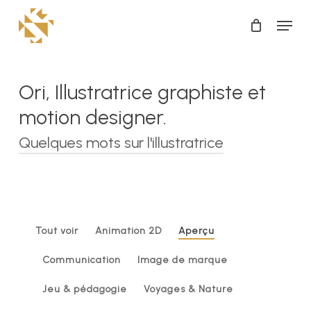
Skip
Menu
to
Close
main
Menu
content
Ori,
Illustratrice
graphiste
et
motion
designer.
Quelques mots sur l'illustratrice
Bonjour !
Je suis Ori, artiste illustratrice, graphiste et
motion designer freelance à Chambéry et
Tout voir
Animation 2D
Aperçu
Grenoble. A travers mon travail je vous invite à
porter un regard curieux, espiègle et optimiste
Communication
Image de marque
sur le monde.
Jeu & pédagogie
Voyages & Nature
Mes créations sont inspirées de la nature qui