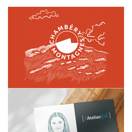
m’entoure et des voyages au bout du monde. Je
réalise des dessins à l’aquarelle, au crayon, au
feutre et à la tablette graphique. J’aime ancrer
mon travail sur le territoire en tissant des liens
avec les partenaires locaux. Je souhaite que
mon activité d’illustratrice contribue à un monde
meilleur. C’est pourquoi je reverse 5% de mes
revenus à l’association
Grandir Ailleurs.
Pour en
savoir plus sur mon engagement consultez la
page dédiée.
Plus d'infos sur mon parcours